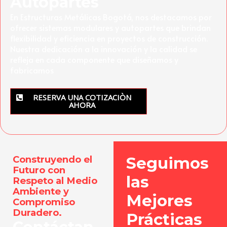
Autopartes
En Estructuras Metálicas Bogotá, nos destacamos por
ofrecer sistemas modulares y autopartes que brindan
flexibilidad y eficiencia en proyectos de construcción.
Nuestra dedicación a la innovación y la calidad se
refleja en cada componente que diseñamos y
fabricamos
RESERVA UNA COTIZACIÒN
AHORA
Construyendo el
Seguimos
Futuro con
las
Respeto al Medio
Ambiente y
Mejores
Compromiso
Duradero.
Prácticas