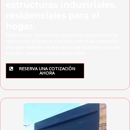
estructuras industriales,
residenciales para el
hogar.
Diseñamos y construimos soluciones arquitectónicas
que no solo ofrecen protección contra los elementos,
sino que también añaden un toque distintivo de estilo
a patios, terrazas y áreas al aire libre.
RESERVA UNA COTIZACIÒN
AHORA