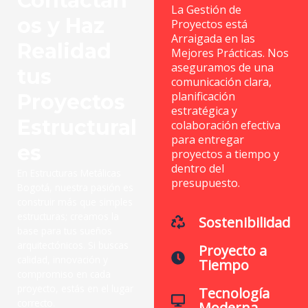
Contáctan
La Gestión de
os y Haz
Proyectos está
Arraigada en las
Realidad
Mejores Prácticas. Nos
aseguramos de una
tus
comunicación clara,
planificación
Proyectos
estratégica y
Estructural
colaboración efectiva
para entregar
es
proyectos a tiempo y
dentro del
En Estructuras Metálicas
presupuesto.
Bogotá, nuestra pasión es
construir más que simples
estructuras; creamos la
Sostenibilidad
base para tus sueños
arquitectónicos. Si buscas
Proyecto a
calidad, innovación y
Tiempo
compromiso en cada
proyecto, estás en el lugar
Tecnología
correcto.
Moderna