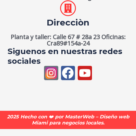
Direcciòn
Planta y taller: Calle 67 # 28a 23 Oficinas:
Cra89#154a-24
Siguenos en nuestras redes
sociales
F
Y
a
o
c
u
e
t
b
u
2025 Hecho con ❤️ por MasterWeb – Diseño web
Miami para negocios locales.
o
b