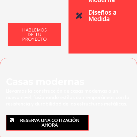
Diseños a
Medida
HABLEMOS
DE TU
PROYECTO
Casas modernas
Llevamos la construcción de casas modernas a un
nuevo nivel, fusionando estilos contemporáneos con la
resistencia y durabilidad de las estructuras metálicas.
RESERVA UNA COTIZACIÒN
AHORA