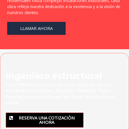
residenciales hasta complejas instalaciones industriales, cada
obra refleja nuestra dedicación a la excelencia y a la visión de
nuestros clientes.
LLAMAR AHORA
Ingeniero estructural
Levantamiento estructural para cualquier tipo de
proyecto constructivo, Pérgolas, Perfilería, Vigas,
Ampliaciones. estructuras tipo torre, Estructuras en
Hierro
RESERVA UNA COTIZACIÒN
AHORA